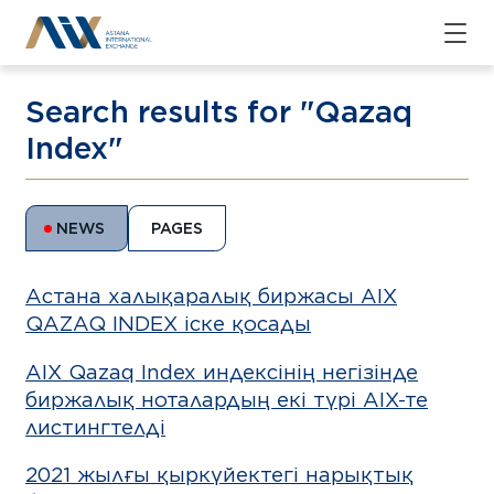
Search results for "Qazaq
Index"
NEWS
PAGES
Астана халықаралық биржасы AIX
QAZAQ INDEX іске қосады
AIX Qazaq Index индексінің негізінде
биржалық ноталардың екі түрі АІХ-те
листингтелді
2021 жылғы қыркүйектегі нарықтық