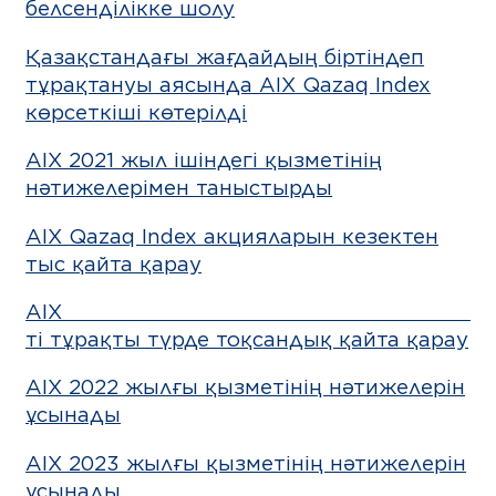
белсенділікке шолу
Қазақстандағы жағдайдың біртіндеп
тұрақтануы аясында AIX Qazaq Index
көрсеткіші көтерілді
АІХ 2021 жыл ішіндегі қызметінің
нәтижелерімен таныстырды
AIX Qazaq Index акцияларын кезектен
тыс қайта қарау
AIX Qa
ті тұрақты түрде тоқсандық қайта қарау
AIX 2022 жылғы қызметінің нәтижелерін
ұсынады
AIX 2023 жылғы қызметінің нәтижелерін
ұсынады