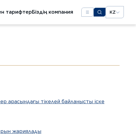
ен тарифтер
Біздің компания
KZ
ер арасындағы тікелей байланысты іске
дарын жариялады