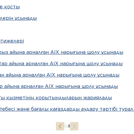
ке қосты
лерін ұсынады
әтижелері
урыз айына арналған AIX нарығына шолу ұсынады
нтар айына арналған AIX нарығына шолу ұсынады
пан айына арналған AIX нарығына шолу ұсынады
уір айына арналған AIX нарығына шолу ұсынады
ғы қызметінің қорытындыларын жариялады
бесі және бағалы қағаздарды аудару тәртібі тура
1
2
3