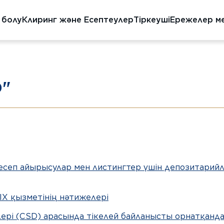
 болу
Клиринг және Есептеулер
Тіркеуші
Ережелер м
D"
есеп айырысулар мен листингтер үшін депозитарийл
X қызметінің нәтижелері
лері (CSD) арасында тікелей байланысты орнатқан