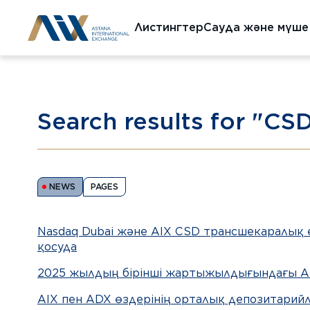
Листингтер
Сауда және мүше
Search results for "CS
NEWS
PAGES
Nasdaq Dubai және AIX CSD трансшекаралық 
қосуда
2025 жылдың бірінші жартыжылдығындағы AI
AIX пен ADX өздерінің орталық депозитарий