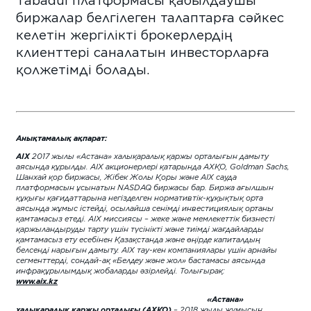
биржалар белгілеген талаптарға сәйкес
келетін жергілікті брокерлердің
клиенттері саналатын инвесторларға
қолжетімді болады.
Анықтамалық ақпарат:
AIX
2017 жылы «Астана» халықаралық қаржы орталығын дамыту
аясында құрылды. AIX акционерлері қатарында АХҚО, Goldman Sachs,
Шанхай қор биржасы, Жібек Жолы Қоры және AIX сауда
платформасын ұсынатын NASDAQ биржасы бар. Биржа ағылшын
құқығы қағидаттарына негізделген нормативтік-құқықтық орта
аясында жұмыс істейді, осылайша сенімді инвестициялық ортаны
қамтамасыз етеді. AIX миссиясы – жеке және мемлекеттік бизнесті
қаржыландыруды тарту үшін түсінікті және тиімді жағдайларды
қамтамасыз ету есебінен Қазақстанда және өңірде капиталдың
белсенді нарығын дамыту. AIX тау-кен компаниялары үшін арнайы
сегменттерді, сондай-ақ «Белдеу және жол» бастамасы аясында
инфрақұрылымдық жобаларды әзірлейді. Толығырақ:
www.aix.kz
«Астана»
халықаралық қаржы орталығы (АХҚО)
– 2018 жылы жұмысын