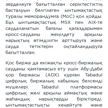
зерделеуге бағытталған серіктестіктің
басталуын белгілеген ынтымақтастық
туралы меморандумға (MoC) қол қойды.
Бұл ынтымақтастық MSX пен AIX-те
саудаланатын бағалы қағаздарымен
кросс-сауданы жеңілдету арқылы
нарықтың өтімділігін арттыруға және
сауда тетіктерін оңтайландыруға
бағытталған.
Қос биржа да екіжақты кросс-биржалық
сауданы қамтамасыз ету үшін Абу-Даби
қор биржасы (ADX) құрған Tabadul
цифрлық биржалық хабының белсенді
мүшелері. Tabadul платформасы
цифрлық желі арқылы аймақтық және
жаһандық нарықтарды біріктіреді,
ынтымақтастықты кеңейтуге және