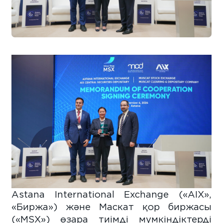
Astana International Exchange («AIX»,
«Биржа») және Маскат қор биржасы
(«MSX») өзара тиімді мүмкіндіктерді