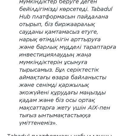
мүмкіндіктер беруге деген
бейілдігімізді көрсетеді. Tabadul
Hub платформасын пайдалана
отырып, біз биржааралық
сауданы қамтамасыз етуге,
нарық өтімділігін арттыруға
және барлық мүдделі тараптарға
инвестициялаудың жаңа
мүмкіндіктерін ұсынуға
тырысамыз. Бұл серіктестік
аймақтағы өзара байланысты
және сенімді қаржылық
экожүйені құрудағы маңызды
қадам және біз осы ортақ
мақсаттарға жету үшін AIX-пен
тығыз ынтымақтастыққа
үміттенеміз
».
Тabadul платформасы қабылдаушы