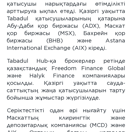
қатысушы нарықтардағы өтімділікті
арттыруға ықпал етеді. Қазіргі уақытта
Tabadul қатысушыларының қатарына
Абу-Даби қор биржасы (ADX), Маскат
қор биржасы (MSX), Бахрейн қор
биржасы (BHB) және Astana
International Exchange (AIX) кіреді.
Tabadul Hub-қа брокерлер ретінде
қазақстандық Freedom Finance Global
және Halyk Finance компаниялары
қосылды. Қазіргі уақытта сауда-
саттықтың жаңа қатысушыларын тарту
бойынша жұмыстар жүргізілуде.
Серіктестікті одан әрі нығайту үшін
Маскаттың клирингтік және
депозитарлық компаниясы (MCD) және