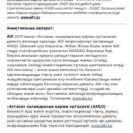
бастаған тәуелсіз юрисдикция. 2025 жылға дейінгі даму
стратегиясына сәйкес АХҚО-ның негізгі міндеті – ЕАЭО, Орталық Азия
және Кавказ елдерін байланыстыратын әмбебап платформа ретінде
орнығу.
www.aifc.kz
Анықтамалық ақпарат:
AIX
2017 жылы «Астана» халықаралық қаржы орталығын
дамыту аясында құрылды. AIX акционерлері қатарында
АХҚО, Шанхай қор биржасы, Жібек Жолы Қоры және AIX
сауда платформасын ұсынатын NASDAQ биржасы бар.
Биржа ағылшын құқығы қағидаттарына негізделген
нормативтік-құқықтық орта аясында жұмыс істейді,
осылайша сенімді инвестициялық ортаны қамтамасыз етеді.
AIX миссиясы – жеке және мемлекеттік бизнесті
қаржыландыруды тарту үшін түсінікті және тиімді
жағдайларды қамтамасыз ету есебінен Қазақстанда және
өңірде капиталдың белсенді нарығын дамыту. AIX тау-кен
компаниялары үшін арнайы сегменттерді, сондай-ақ
«Белдеу және жол» бастамасы аясында инфрақұрылымдық
жобаларды әзірлейді. Толығырақ:
www.aix.kz
«
Астана» халықаралық қаржы орталығы (АХҚО)
–
бизнесті ашу және жүргізу, инвестициялар тарту, жұмыс
орындарын құру және Қазақстан экономикасын дамыту
үшін қолайлы құқықтық және реттеуші ортасы әрі дамыған
инфрақұрылымы бар тәуелсіз юрисдикция.
www.aifc.kz