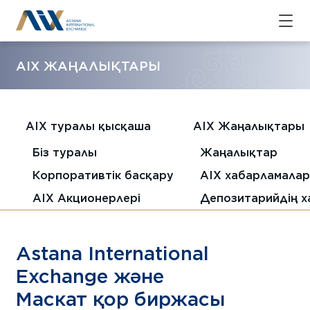
AIX ЖАҢАЛЫҚТАРЫ
AIX туралы қысқаша
AIX Жаңалықтары
Біз туралы
Жаңалықтар
Корпоративтік басқару
AIX хабарламала
AIX Акционерлері
Депозитарийдің 
Astana International
Exchange және
Маскат қор биржасы