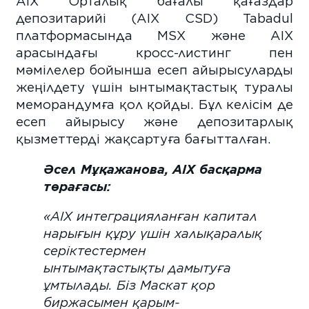
AIX Орталық бағалы қағаздар
депозитарийі (AIX CSD) Tabadul
платформасында MSX және AIX
арасындағы кросс-листинг пен
мәмілелер бойынша есеп айырысуларды
жеңілдету үшін ынтымақтастық туралы
меморандумға қол қойды. Бұл келісім де
есеп айырысу және депозитарлық
қызметтерді жақсартуға бағытталған.
Әсел Мұқажанова, AIX басқарма
төрағасы:
«AIX интеграцияланған капитал
нарығын құру үшін халықаралық
серіктестермен
ынтымақтастықты дамытуға
ұмтылады. Біз Маскат қор
биржасымен қарым-