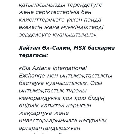
қатынасымызды тереңдетуге
және серіктестеріміз бен
клиенттерімізге үлкен пайда
әкелетін жаңа мүмкіндіктерді
зерделеуге қуаныштымыз».
Хайтам Әл-Салми, MSX басқарма
төрағасы:
«Біз Astana International
Exchange-мен ынтымақтастықты
бастауға қуаныштымыз. Осы
ынтымақтастық туралы
меморандумға қол қою біздің
өңірлік капитал нарығын
жақсартуға және
инвесторларымызға неғұрлым
әртараптандырылған