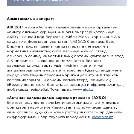
Анықтамалық ақпарат:
AIX
2017 жылы «Астана» халықаралық қаржы орталығын
дамыту аясында құрылды. AIX акционерлері қатарында
АХҚО, Шанхай қор биржасы, Жібек Жолы Қоры және AIX
сауда платформасын ұсынатын NASDAQ биржасы бар.
Биржа ағылшын құқығы қағидаттарына негізделген
нормативтік-құқықтық орта аясында жұмыс істейді,
осылайша сенімді инвестициялық ортаны қамтамасыз етеді.
AIX миссиясы – жеке және мемлекеттік бизнесті
қаржыландыруды тарту үшін түсінікті және тиімді
жағдайларды қамтамасыз ету есебінен Қазақстанда және
өңірде капиталдың белсенді нарығын дамыту. AIX тау-кен
компаниялары үшін арнайы сегменттерді, сондай-ақ
«Белдеу және жол» бастамасы аясында инфрақұрылымдық
жобаларды әзірлейді. Толығырақ:
www.aix.kz
«
Астана» халықаралық қаржы орталығы (АХҚО)
–
бизнесті ашу және жүргізу, инвестициялар тарту, жұмыс
орындарын құру және Қазақстан экономикасын дамыту
үшін қолайлы құқықтық және реттеуші ортасы әрі дамыған
инфрақұрылымы бар тәуелсіз юрисдикция.
www.aifc.kz