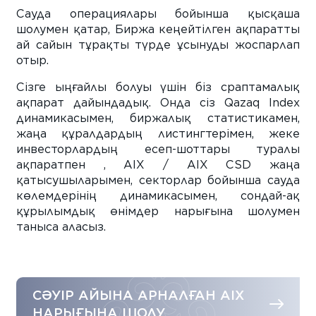
Сауда операциялары бойынша қысқаша
шолумен қатар, Биржа кеңейтілген ақпаратты
ай сайын тұрақты түрде ұсынуды жоспарлап
отыр.
Сізге ыңғайлы болуы үшін біз сраптамалық
ақпарат дайындадық. Онда сіз Qazaq Index
динамикасымен, биржалық статистикамен,
жаңа құралдардың листингтерімен, жеке
инвесторлардың есеп-шоттары туралы
ақпаратпен , AIX / AIX CSD жаңа
қатысушыларымен, секторлар бойынша сауда
көлемдерінің динамикасымен, сондай-ақ
құрылымдық өнімдер нарығына шолумен
таныса аласыз.
CӘУІР АЙЫНА АРНАЛҒАН AIX
НАРЫҒЫНА ШОЛУ