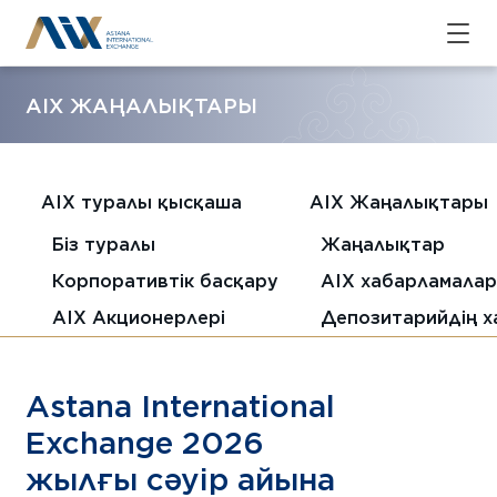
AIX ЖАҢАЛЫҚТАРЫ
AIX туралы қысқаша
AIX Жаңалықтары
Біз туралы
Жаңалықтар
Корпоративтік басқару
AIX хабарламала
AIX Акционерлері
Депозитарийдің 
Astana International
Exchange 2026
жылғы cәуір айына