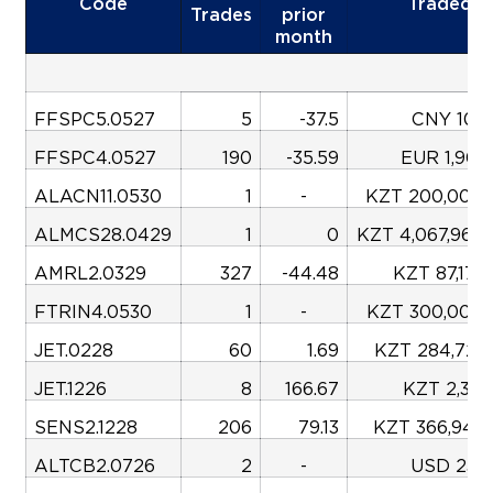
Code
Traded
Trades
prior
month
FFSPC5.0527
5
-37.5
CNY 106,
FFSPC4.0527
190
-35.59
EUR 1,908
ALACN11.0530
1
-
KZT 200,000,
ALMCS28.0429
1
0
KZT 4,067,965
AMRL2.0329
327
-44.48
KZT 87,174
FTRIN4.0530
1
-
KZT 300,000,
JET.0228
60
1.69
KZT 284,726,
JET.1226
8
166.67
KZT 2,319
SENS2.1228
206
79.13
KZT 366,943,
ALTCB2.0726
2
-
USD 238,