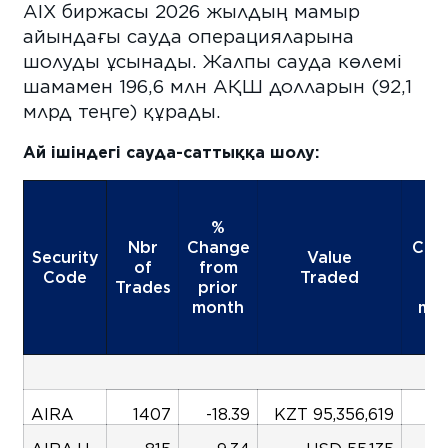
AIX биржасы 2026 жылдың мамыр
айындағы сауда операцияларына
шолуды ұсынады. Жалпы сауда көлемі
шамамен 196,6 млн АҚШ долларын (92,1
млрд теңге) құрады.
Ай ішіндегі сауда-саттыққа шолу:
%
Nbr
Change
Cha
Security
Value
of
from
fr
Code
Traded
Trades
prior
pri
month
mo
Eq
AIRA
1407
-18.39
KZT 95,356,619
-7