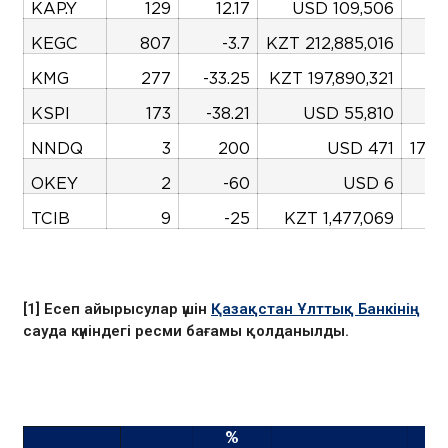
KAP.Y
129
12.17
USD 109,506
-3
KEGC
807
-3.7
KZT 212,885,016
9
KMG
277
-33.25
KZT 197,890,321
KSPI
173
-38.21
USD 55,810
-8
NNDQ
3
200
USD 471
1726
OKEY
2
-60
USD 6
-5
TCIB
9
-25
KZT 1,477,069
-9
[1] Есеп айырысулар үшін
Қазақстан Ұлттық Банкінің
сауда күніндегі ресми бағамы қолданылды.
%