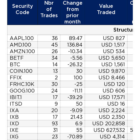
Nbr
Change
Cha
Security
Value
of
from
fr
Code
Traded
Trades
prior
pr
month
mo
Structure
AAPL.100
36
89.47
USD 827
17
AMD.100
45
136.84
USD 1,517
1
AMZN.100
26
-10.34
USD 534
BETF
34
-5.56
USD 5,650
-9
BTC
14
-26.32
USD 1,561
-
COIN.100
13
30
USD 9,870
-3
FFIX
2
100
USD 8,466
FRHC.10K
30
-25
USD 120
-
GOOG.100
24
-11.11
USD 606
-
IBIT.1
17
-39.29
USD 17,571
29
ITSD
9
50
USD 16
-3
IXA
20
-9.09
USD 2,224
-
IXB
17
21.43
USD 2,350
38
IXD
93
6.9
USD 202,858
21
IXE
31
55
USD 627,532
585
IXG
23
-70.89
USD 4,314
-7