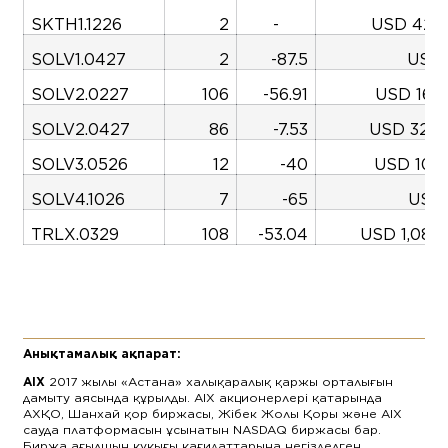
SKTH1.1226
2
-
USD 423,
SOLV1.0427
2
-87.5
USD 
SOLV2.0227
106
-56.91
USD 166,
SOLV2.0427
86
-7.53
USD 324,
SOLV3.0526
12
-40
USD 102,
SOLV4.1026
7
-65
USD 
TRLX.0329
108
-53.04
USD 1,082
Анықтамалық ақпарат:
AIX
2017 жылы «Астана» халықаралық қаржы орталығын
дамыту аясында құрылды. AIX акционерлері қатарында
АХҚО, Шанхай қор биржасы, Жібек Жолы Қоры және AIX
сауда платформасын ұсынатын NASDAQ биржасы бар.
Биржа ағылшын құқығы қағидаттарына негізделген