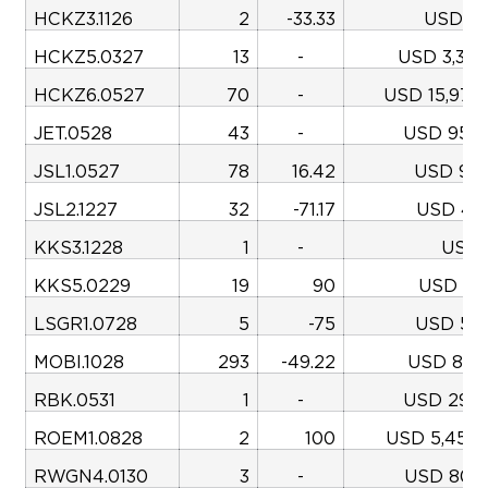
HCKZ3.1126
2
-33.33
USD 79
HCKZ5.0327
13
-
USD 3,354
HCKZ6.0527
70
-
USD 15,975
JET.0528
43
-
USD 959,
JSL1.0527
78
16.42
USD 95,
JSL2.1227
32
-71.17
USD 41,
KKS3.1228
1
-
USD 
KKS5.0229
19
90
USD 54,
LSGR1.0728
5
-75
USD 53,
MOBI.1028
293
-49.22
USD 827,
RBK.0531
1
-
USD 296,
ROEM1.0828
2
100
USD 5,450,
RWGN4.0130
3
-
USD 801,