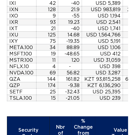
IXI
42
-40
USD 5,389
-3
IXN
128
21.9
USD 983,819
235
IXO
9
-55
USD 1,194
-
IXR
93
19.23
USD 2,541
IXT
21
-40
USD 1,741
-
IXU
125
14.68
USD 1,564,766
29
IXY
75
-19.35
USD 5,191
META.100
34
88.89
USD 1,106
MSFT.100
19
-48.65
USD 412
MSTR.100
11
120
USD 31,059
5
NFLX.10
4
-
USD 398
NVDA.100
69
56.82
USD 3,287
9
QZA
144
161.82
KZT 93,815,258
650
QZP
174
-9.38
KZT 6,136,290
SETF
25
-32.43
USD 25,395
-7
TSLA.100
15
-21.05
USD 239
-6
%
Nbr
Change
Security
Value
of
from