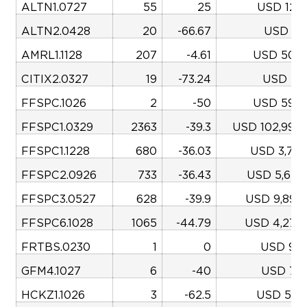
ALTN1.0727
55
25
USD 125,
ALTN2.0428
20
-66.67
USD 15,
AMRL1.1128
207
-4.61
USD 506,
CITIX2.0327
19
-73.24
USD 50,
FFSPC.1026
2
-50
USD 590,
FFSPC1.0329
2363
-39.3
USD 102,990,
FFSPC1.1228
680
-36.03
USD 3,731
FFSPC2.0926
733
-36.43
USD 5,657
FFSPC3.0527
628
-39.9
USD 9,898,
FFSPC6.1028
1065
-44.79
USD 4,278,
FRTBS.0230
1
0
USD 99,
GFM4.1027
6
-40
USD 75,
HCKZ1.1026
3
-62.5
USD 570,