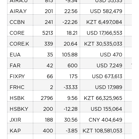
AIRA.U
815
-9.34
USD 55,135
-
AIRA.Y
201
22.56
USD 582,479
5
CCBN
241
-22.26
KZT 6,497,084
-8
CORE
5213
18.21
USD 17,166,553
13
CORE.K
339
20.64
KZT 30,535,033
-
EUA
35
105.88
USD 470
-3
FAR
42
600
USD 7,249
115
FIXP.Y
66
175
USD 673,613
78
FRHC
2
-33.33
USD 17,989
HSBK
2796
9.56
KZT 66,325,965
HSBK.Y
200
-12.28
USD 155,064
-5
JXIR
188
30.56
CNY 404,649
KAP
400
-3.85
KZT 108,581,053
-4