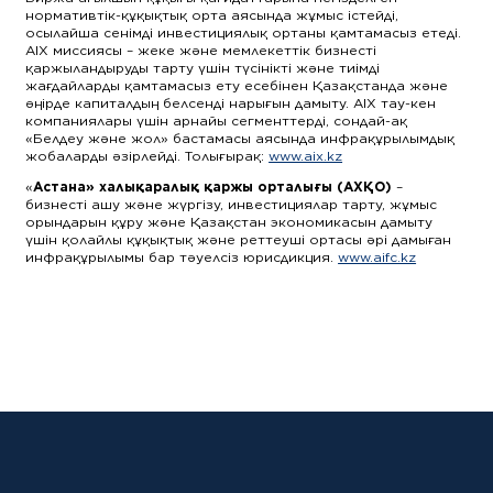
нормативтік-құқықтық орта аясында жұмыс істейді,
осылайша сенімді инвестициялық ортаны қамтамасыз етеді.
AIX миссиясы – жеке және мемлекеттік бизнесті
қаржыландыруды тарту үшін түсінікті және тиімді
жағдайларды қамтамасыз ету есебінен Қазақстанда және
өңірде капиталдың белсенді нарығын дамыту. AIX тау-кен
компаниялары үшін арнайы сегменттерді, сондай-ақ
«Белдеу және жол» бастамасы аясында инфрақұрылымдық
жобаларды әзірлейді. Толығырақ:
www.aix.kz
«
Астана» халықаралық қаржы орталығы (АХҚО)
–
бизнесті ашу және жүргізу, инвестициялар тарту, жұмыс
орындарын құру және Қазақстан экономикасын дамыту
үшін қолайлы құқықтық және реттеуші ортасы әрі дамыған
инфрақұрылымы бар тәуелсіз юрисдикция.
www.aifc.kz