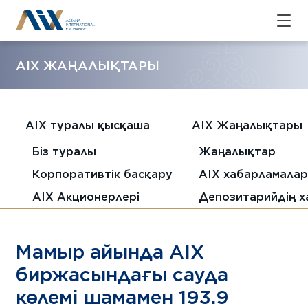
AIX ЖАҢАЛЫҚТАРЫ
AIX туралы қысқаша
AIX Жаңалықтары
Біз туралы
Жаңалықтар
Корпоративтік басқару
AIX хабарламала
AIX Акционерлері
Депозитарийдің 
Мамыр айында AIX
биржасындағы сауда
көлемі шамамен 193.9