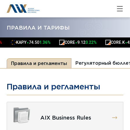
ПРАВИЛА И ТАРИФЫ
%
KAP.Y
74.50
1.36%
CORE
9.12
0.22%
CORE.K
42
▲
▲
▲
Регуляторный бюлле
Правила и регламенты
Правила и регламенты
AIX Business Rules