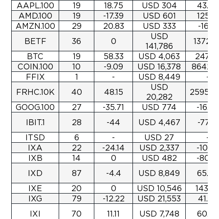
AAPL.100
19
18.75
USD 304
43.45
AMD.100
19
-17.39
USD 601
125.19
AMZN.100
29
20.83
USD 333
-16.12
USD
BETF
36
0
1372.2
141,786
BTC
19
58.33
USD 4,063
247.2
COIN.100
10
-9.09
USD 16,378
8642.4
FFIX
1
-
USD 8,449
-
USD
FRHC.10K
40
48.15
25956.
20,282
GOOG.100
27
-35.71
USD 774
-16.66
IBIT.1
28
-44
USD 4,467
-77.81
ITSD
6
-
USD 27
-
IXA
22
-24.14
USD 2,337
-10.62
IXB
14
0
USD 482
-80.19
IXD
87
-4.4
USD 8,849
65.03
IXE
20
0
USD 10,546
143.2
IXG
79
-12.22
USD 21,553
41.68
IXI
70
11.11
USD 7,748
60.29