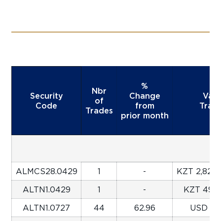
%
Nbr
Security
Change
Valu
of
Code
from
Trad
Trades
prior month
ALMCS28.0429
1
-
KZT 2,828,
ALTN1.0429
1
-
KZT 49,8
ALTN1.0727
44
62.96
USD 112