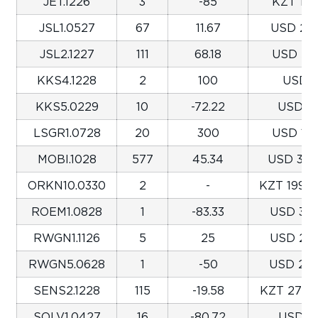
JET.1226
3
-85
KZT 103
JSL1.0527
67
11.67
USD 242
JSL2.1227
111
68.18
USD 513
KKS4.1228
2
100
USD 
KKS5.0229
10
-72.22
USD 9,
LSGR1.0728
20
300
USD 145
MOBI.1028
577
45.34
USD 3,57
ORKN10.0330
2
-
KZT 199,8
ROEM1.0828
1
-83.33
USD 320
RWGN1.1126
5
25
USD 298
RWGN5.0628
1
-50
USD 250
SENS2.1228
115
-19.58
KZT 270,8
SOLV1.0427
16
-80.72
USD 17