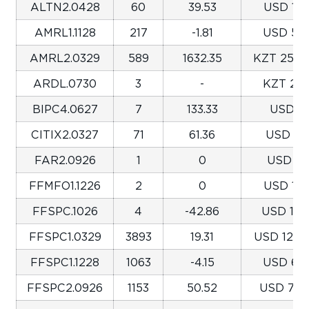
ALTN2.0428
60
39.53
USD 174
AMRL1.1128
217
-1.81
USD 554
AMRL2.0329
589
1632.35
KZT 252,3
ARDL.0730
3
-
KZT 202
BIPC4.0627
7
133.33
USD 3,
CITIX2.0327
71
61.36
USD 354
FAR2.0926
1
0
USD 21
FFMFO1.1226
2
0
USD 185
FFSPC.1026
4
-42.86
USD 1,17
FFSPC1.0329
3893
19.31
USD 125,2
FFSPC1.1228
1063
-4.15
USD 6,18
FFSPC2.0926
1153
50.52
USD 7,43