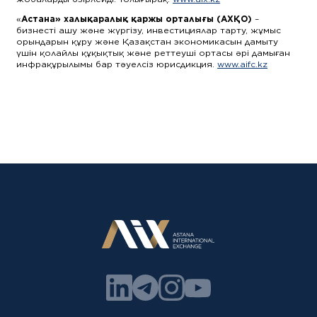
«
Астана» халықаралық қаржы орталығы (АХҚО)
–
бизнесті ашу және жүргізу, инвестициялар тарту, жұмыс
орындарын құру және Қазақстан экономикасын дамыту
үшін қолайлы құқықтық және реттеуші ортасы әрі дамыған
инфрақұрылымы бар тәуелсіз юрисдикция.
www.aifc.kz