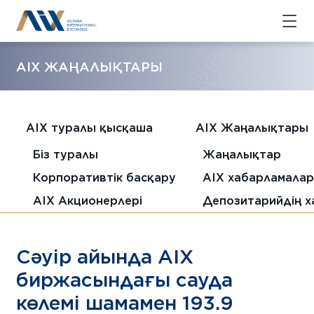
AIX ЖАҢАЛЫҚТАРЫ
AIX туралы қысқаша
AIX Жаңалықтары
Біз туралы
Жаңалықтар
Корпоративтік басқару
AIX хабарламала
AIX Акционерлері
Депозитарийдің 
Сәуір айында AIX
биржасындағы сауда
көлемі шамамен 193.9