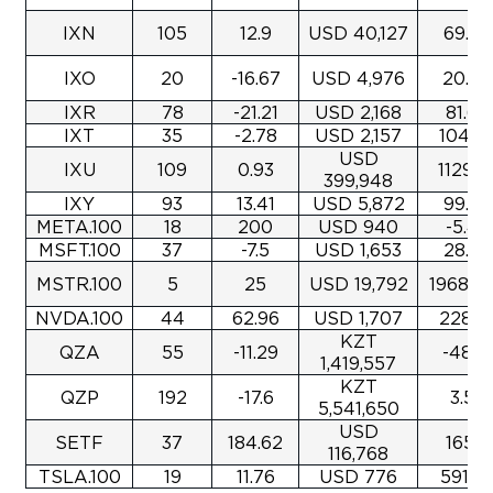
IXN
105
12.9
USD 40,127
69.59
IXO
20
-16.67
USD 4,976
20.05
IXR
78
-21.21
USD 2,168
81.69
IXT
35
-2.78
USD 2,157
104.3
USD
IXU
109
0.93
1129.3
399,948
IXY
93
13.41
USD 5,872
99.29
META.100
18
200
USD 940
-5.43
MSFT.100
37
-7.5
USD 1,653
28.87
MSTR.100
5
25
USD 19,792
19680.
NVDA.100
44
62.96
USD 1,707
228.8
KZT
QZA
55
-11.29
-48.18
1,419,557
KZT
QZP
192
-17.6
3.52
5,541,650
USD
SETF
37
184.62
165.2
116,768
TSLA.100
19
11.76
USD 776
591.8