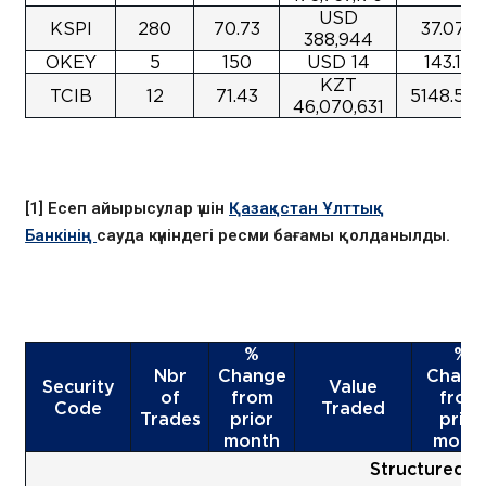
USD
KSPI
280
70.73
37.07
388,944
OKEY
5
150
USD 14
143.1
KZT
TCIB
12
71.43
5148.59
46,070,631
[1] Есеп айырысулар үшін
Қазақстан Ұлттық
Банкінің
сауда күніндегі ресми бағамы қолданылды.
%
%
Nbr
Change
Chang
Security
Value
of
from
from
Code
Traded
Trades
prior
prior
month
mont
Structured P