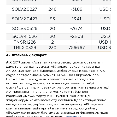
SOLV2.0227
246
-31.86
USD 954
SOLV2.0427
93
13.41
USD 127
SOLV3.0526
20
-76.74
USD 28
SOLV4.1026
20
-23.08
USD 191
TNSR.1226
2
-
USD 1,49
TRLX.0329
230
7566.67
USD 3,35
Анықтамалық ақпарат:
AIX
2017 жылы «Астана» халықаралық қаржы орталығын
дамыту аясында құрылды. AIX акционерлері қатарында
АХҚО, Шанхай қор биржасы, Жібек Жолы Қоры және AIX
сауда платформасын ұсынатын NASDAQ биржасы бар.
Биржа ағылшын құқығы қағидаттарына негізделген
нормативтік-құқықтық орта аясында жұмыс істейді,
осылайша сенімді инвестициялық ортаны қамтамасыз етеді.
AIX миссиясы – жеке және мемлекеттік бизнесті
қаржыландыруды тарту үшін түсінікті және тиімді
жағдайларды қамтамасыз ету есебінен Қазақстанда және
өңірде капиталдың белсенді нарығын дамыту. AIX тау-кен
компаниялары үшін арнайы сегменттерді, сондай-ақ
«Белдеу және жол» бастамасы аясында инфрақұрылымдық
жобаларды әзірлейді. Толығырақ:
www.aix.kz