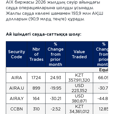
AIX биржасы 2026 жылдың
сәуір 
айындағы
сауда операцияларына шолуды ұсынады.
Жалпы сауда көлемі шамамен 193,9 млн АҚШ
долларын (90,9 млрд теңге) құрады.
Ай ішіндегі сауда-саттыққа шолу:
%
%
Nbr
Change
Change
Security
Value
of
from
from
Code
Traded
Trades
prior
prior
month
month
Equity
KZT
AIRA
1724
24.93
66.09
357,911,320
USD
AIRA.U
899
-19.95
-30.71
223,352
USD
AIRA.Y
164
-30.21
-44.83
380,871
KZT
CCBN
310
-2.52
12.85
34,361,012