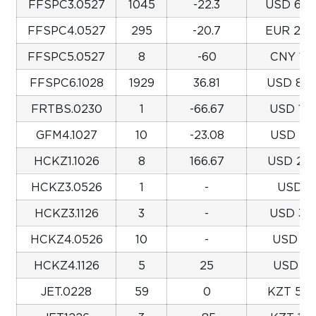
FFSPC3.0527
1045
-22.3
USD 6,40
FFSPC4.0527
295
-20.7
EUR 2,35
FFSPC5.0527
8
-60
CNY 189
FFSPC6.1028
1929
36.81
USD 8,21
FRTBS.0230
1
-66.67
USD 122
GFM4.1027
10
-23.08
USD 281
HCKZ1.1026
8
166.67
USD 2,81
HCKZ3.0526
1
-
USD 1,
HCKZ3.1126
3
-
USD 354
HCKZ4.0526
10
-
USD 40
HCKZ4.1126
5
25
USD 92
JET.0228
59
0
KZT 5,16