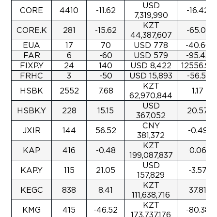
USD
CORE
4410
-11.62
-16.42
7,319,990
KZT
CORE.K
281
-15.62
-65.01
44,387,607
EUA
17
70
USD 778
-40.66
FAR
6
-60
USD 579
-95.43
FIXP.Y
24
140
USD 8,422
12556.97
FRHC
3
-50
USD 15,893
-56.51
KZT
HSBK
2552
7.68
1.17
62,970,844
USD
HSBK.Y
228
15.15
20.57
367,052
CNY
JXIR
144
56.52
-0.49
381,372
KZT
KAP
416
-0.48
0.06
199,087,837
USD
KAP.Y
115
21.05
-3.57
157,829
KZT
KEGC
838
8.41
37.81
111,638,716
KZT
KMG
415
-46.52
-80.38
173,737,176